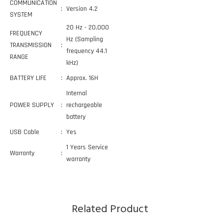
COMMUNICATION
:
Version 4.2
SYSTEM
20 Hz - 20,000
FREQUENCY
Hz (Sampling
TRANSMISSION
:
frequency 44.1
RANGE
kHz)
BATTERY LIFE
:
Approx. 16H
Internal
POWER SUPPLY
:
rechargeable
battery
USB Cable
:
Yes
1 Years Service
Warranty
:
warranty
Related Product