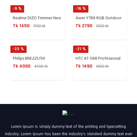
-9 %
-16 %
Realme DIZO Trimmer Neo
Awei Y788 RGB Outdoor
Wit...
Porta...
Tk 1450
Tk 2790
1790 tk
3100 tk
Buy Now
Buy Now
-22 %
-21 %
Philips BRE225/00
HTC AT-588 Professional
Satinelle...
Rec...
Tk 4090
Tk 1490
4700 tk
1850 tk
Buy Now
Buy Now
Lorem Ipsum is simply dummy text of the printing and typesetting
industry. Lorem Ipsum has been the industry's standard dummy text ever