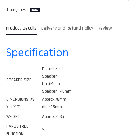
Categories :
Sony
Product Details
Delivery and Refund Policy
Review
Specification
Diameter of
Speaker
SPEAKER SIZE
:
Unit(Mono
Speaker): 46mm
DIMENSIONS (W
Approx.76mm
:
X H X D)
dia.×95mm
WEIGHT
:
Approx.253g
HANDS-FREE
:
Yes
FUNCTION